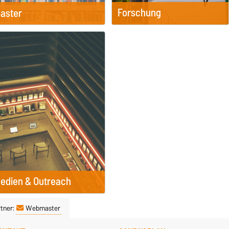
Forschung
aster
edien & Outreach
tner:
Webmaster