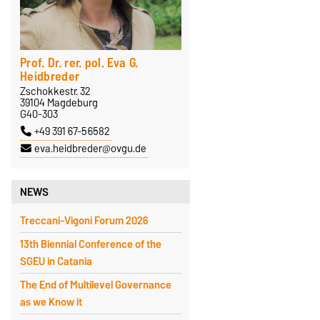
Prof. Dr. rer. pol. Eva G.
Heidbreder
Zschokkestr. 32
39104 Magdeburg
G40-303
+49 391 67-56582
eva.heidbreder@ovgu.de
NEWS
Treccani-Vigoni Forum 2026
13th Biennial Conference of the
SGEU in Catania
The End of Multilevel Governance
as we Know it