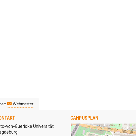
ner:
Webmaster
ONTAKT
CAMPUSPLAN
tto-von-Guericke Universität
agdeburg