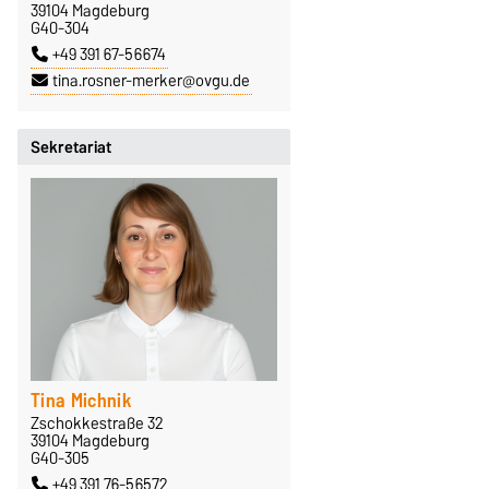
39104 Magdeburg
G40-304
+49 391 67-56674
tina.rosner-merker@ovgu.de
Sekretariat
Tina Michnik
Zschokkestraße 32
39104 Magdeburg
G40-305
+49 391 76-56572