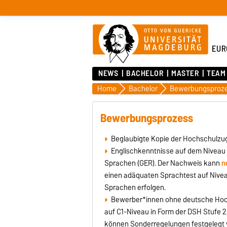
EUR
NEWS
BACHELOR
MASTER
TEAM
Home
Bachelor
Bewerbungsproz
Bewerbungsprozess
Beglaubigte Kopie der Hochschulzug
Englischkenntnisse auf dem Nivea
Sprachen (GER). Der Nachweis kann
n
einen adäquaten Sprachtest auf Niv
Sprachen erfolgen.
Bewerber*innen ohne deutsche Ho
auf C1-Niveau in Form der DSH Stufe 2
können Sonderregelungen festgelegt