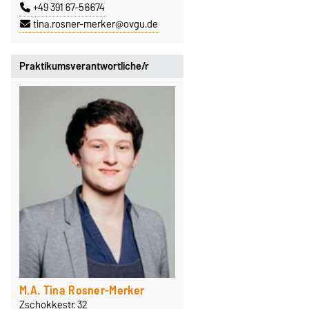
+49 391 67-56674
tina.rosner-merker@ovgu.de
Praktikumsverantwortliche/r
M.A. Tina Rosner-Merker
Zschokkestr. 32