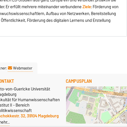
er. Er erfüllt mehrere miteinander verbundene
Ziele
: Förderung von
hwuchswissenschaftlern, Aufbau von Netzwerken, Bereitstellung
Öffentlichkeit, Förderung des digitalen Lernens und Erstellung
tner:
Webmaster
ONTAKT
CAMPUSPLAN
tto-von-Guericke Universität
agdeburg
akultät für Humanwissenschaften
stitut II - Bereich
olitikwissenschaft
schokkestr. 32, 39104 Magdeburg
mehr…