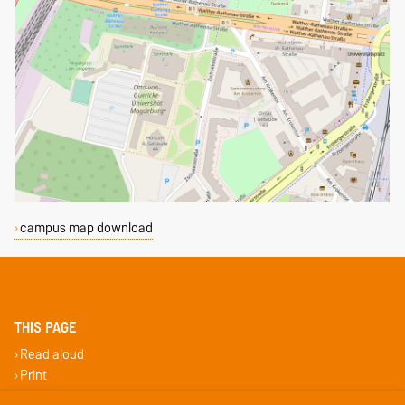
campus map download
THIS PAGE
Read aloud
Print