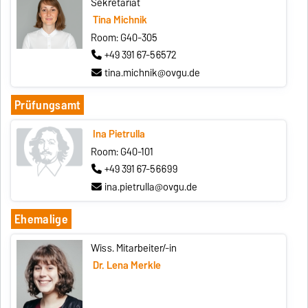
Sekretariat
Tina Michnik
Room: G40-305
+49 391 67-56572
tina.michnik@ovgu.de
Prüfungsamt
Ina Pietrulla
Room: G40-101
+49 391 67-56699
ina.pietrulla@ovgu.de
Ehemalige
Wiss. Mitarbeiter/-in
Dr. Lena Merkle