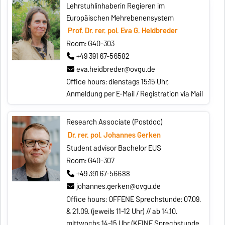
Lehrstuhlinhaberin Regieren im
Europäischen Mehrebenensystem
Prof. Dr. rer. pol. Eva G. Heidbreder
Room: G40-303
+49 391 67-56582
eva.heidbreder@ovgu.de
Office hours: dienstags 15:15 Uhr,
Anmeldung per E-Mail / Registration via Mail
Research Associate (Postdoc)
Dr. rer. pol. Johannes Gerken
Student advisor Bachelor EUS
Room: G40-307
+49 391 67-56688
johannes.gerken@ovgu.de
Office hours: OFFENE Sprechstunde: 07.09.
& 21.09. (jeweils 11-12 Uhr) // ab 14.10.
mittwochs 14-15 Uhr (KEINE Sprechstunde