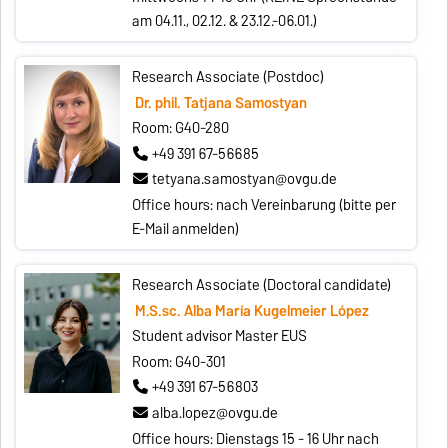
am 04.11., 02.12. & 23.12.-06.01.)
Research Associate (Postdoc)
Dr. phil. Tatjana Samostyan
Room: G40-280
+49 391 67-56685
tetyana.samostyan@ovgu.de
Office hours: nach Vereinbarung (bitte per
E-Mail anmelden)
Research Associate (Doctoral candidate)
M.S.sc. Alba María Kugelmeier López
Student advisor Master EUS
Room: G40-301
+49 391 67-56803
alba.lopez@ovgu.de
Office hours: Dienstags 15 - 16 Uhr nach