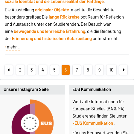
soziale Identität und die Lebensrealität der Häftlinge
.
Die Ausstellung
originaler Objekte
machte die Geschichte
besonders greifbar. Die
lange Rückreise
bot Raum für Reflexion
und Austausch unter den Studierenden. Der Besuch war
eine
bewegende und lehrreiche Erfahrung
, die die Bedeutung
der
Erinnerung und historischen Aufarbeitung
unterstreicht.
mehr ...
2
3
4
5
6
7
8
9
10
Unsere Instagram Seite
EUS Kommunikation
Wertvolle Informationen für
European Studies (BA & MA)
Studierende finden Sie unter
EUS Kommunikation
.
Für das Kennwort wenden Sie