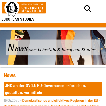
EUROPEAN STUDIES
News
JMC an der OVGU: EU-Governance erforschen,
gestalten, vermitteln
19.05.2025 -
Demokratisches und effektives Regieren in der EU –