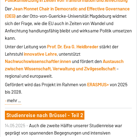
Politikumsetzung in Zeiten von Transformation und Anfechtung
Der
Jean Monnet Chair in Democratic and Effective Governance
(DEG)
an der Otto-von-Guericke-Universität Magdeburg widmet
sich der Frage, wie die EU auch in Zeiten von Wandel und
Anfechtung handlungsfähig bleibt und wirksame Politik umsetzen
kann.
Unter der Leitung von
Prof. Dr. Eva G. Heidbreder
stärkt der
Lehrstuhl
innovative Lehre
, unterstützt
Nachwuchswissenschaftler:innen
und fördert den
Austausch
zwischen Wissenschaft, Verwaltung und Zivilgesellschaft
–
regional und europaweit.
Gefördert wird das Projekt im Rahmen von
ERASMUS+
von 2025
bis 2028.
mehr ...
Studienreise nach Brüssel - Teil 2
14.05.2025 -
Auch die zweite Hälfte unserer Studienreise war
geprägt von spannenden Begegnungen und intensiven