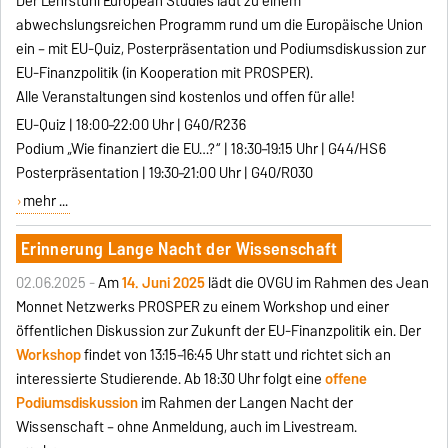
Der Lehrstuhl European Studies lädt zu einem
abwechslungsreichen Programm rund um die Europäische Union
ein – mit EU-Quiz, Posterpräsentation und Podiumsdiskussion zur
EU-Finanzpolitik (in Kooperation mit PROSPER).
Alle Veranstaltungen sind kostenlos und offen für alle!
EU-Quiz | 18:00–22:00 Uhr | G40/R236
Podium „Wie finanziert die EU…?“ | 18:30–19:15 Uhr | G44/HS6
Posterpräsentation | 19:30–21:00 Uhr | G40/R030
mehr ...
Erinnerung Lange Nacht der Wissenschaft
02.06.2025 -
Am
14. Juni 2025
lädt die OVGU im Rahmen des Jean
Monnet Netzwerks PROSPER zu einem Workshop und einer
öffentlichen Diskussion zur Zukunft der EU-Finanzpolitik ein. Der
Workshop
findet von 13:15–16:45 Uhr statt und richtet sich an
interessierte Studierende. Ab 18:30 Uhr folgt eine
offene
Podiumsdiskussion
im Rahmen der Langen Nacht der
Wissenschaft – ohne Anmeldung, auch im Livestream.