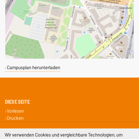
Campusplan herunterladen
DIESE SEITE
Vorlesen
Drucken
Impressum
Wir verwenden Cookies und vergleichbare Technologien, um