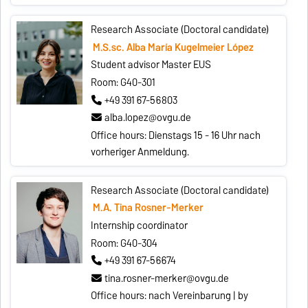
Research Associate (Doctoral candidate)
M.S.sc. Alba María Kugelmeier López
Student advisor Master EUS
Room: G40-301
+49 391 67-56803
alba.lopez@ovgu.de
Office hours: Dienstags 15 - 16 Uhr nach
vorheriger Anmeldung.
Research Associate (Doctoral candidate)
M.A. Tina Rosner-Merker
Internship coordinator
Room: G40-304
+49 391 67-56674
tina.rosner-merker@ovgu.de
Office hours: nach Vereinbarung | by