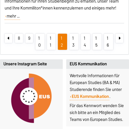
Informationen für Ihren Studienbeginn zu erhalten, unser Team
und Ihre Kommiliton*innen kennenzulernen und einiges mehr!
mehr ...
8
9
1
1
1
1
1
1
1
0
1
2
3
4
5
6
Unsere Instagram Seite
EUS Kommunikation
Wertvolle Informationen für
European Studies (BA & MA)
Studierende finden Sie unter
EUS Kommunikation
.
Für das Kennwort wenden Sie
sich bitte an ein Mitglied des
Teams von European Studies.