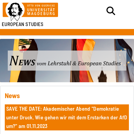
EUROPEAN STUDIES
News
SAVE THE DATE: Akademischer Abend "Demokratie
unter Druck. Wie gehen wir mit dem Erstarken der AfD
um?" am 01.11.2023